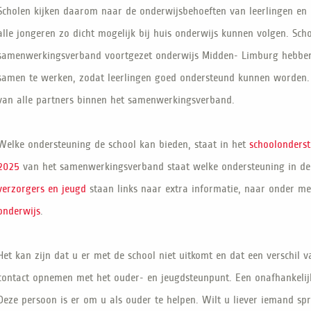
Scholen kijken daarom naar de onderwijsbehoeften van leerlingen en 
alle jongeren zo dicht mogelijk bij huis onderwijs kunnen volgen. Sch
samenwerkingsverband voortgezet onderwijs Midden- Limburg hebben 
samen te werken, zodat leerlingen goed ondersteund kunnen worden.
van alle partners binnen het samenwerkingsverband.
Welke ondersteuning de school kan bieden, staat in het
schoolonderst
2025
van het samenwerkingsverband staat welke ondersteuning in d
verzorgers en jeugd
staan links naar extra informatie, naar onder m
onderwijs
.
Het kan zijn dat u er met de school niet uitkomt en dat een verschil v
contact opnemen met het ouder- en jeugdsteunpunt. Een onafhankelij
Deze persoon is er om u als ouder te helpen. Wilt u liever iemand s