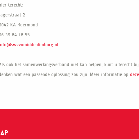
hier terecht:
Jagerstraat 2
6042 KA Roermond
06 39 84 18 55
info@swvvomiddenlimburg.nl
Als ook het samenwerkingsverband niet kan helpen, kunt u terecht b
denken wat een passende oplossing zou zijn. Meer informatie op
deze
MAP