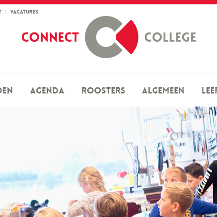
T
|
VACATURES
den
Agenda
Roosters
Algemeen
Lee