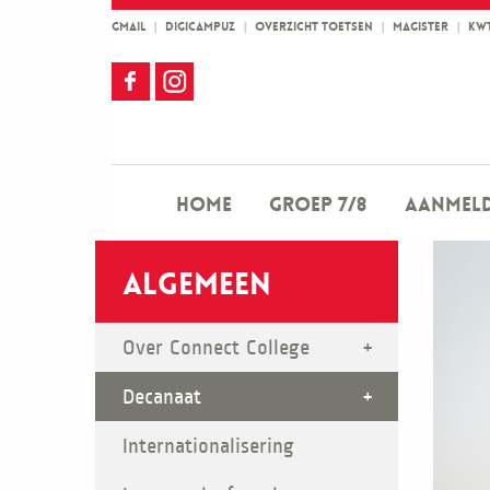
GMAIL
|
DIGICAMPUZ
|
OVERZICHT TOETSEN
|
MAGISTER
|
KW
Home
Groep 7/8
Aanmel
Algemeen
Over Connect College
Decanaat
Internationalisering