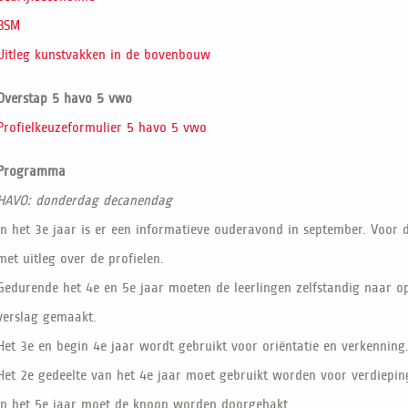
BSM
Uitleg kunstvakken in de bovenbouw
Overstap 5 havo 5 vwo
Profielkeuzeformulier 5 havo 5 vwo
Programma
HAVO: donderdag decanendag
In het 3e jaar is er een informatieve ouderavond in september. Voor 
met uitleg over de profielen.
Gedurende het 4e en 5e jaar moeten de leerlingen zelfstandig naar 
verslag gemaakt.
Het 3e en begin 4e jaar wordt gebruikt voor oriëntatie en verkenning
Het 2e gedeelte van het 4e jaar moet gebruikt worden voor verdiepin
In het 5e jaar moet de knoop worden doorgehakt.