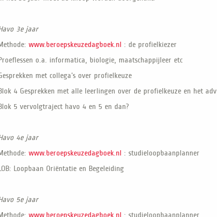
Havo 3e jaar
Methode:
www.beroepskeuzedagboek.nl
: de profielkiezer
Proeflessen o.a. informatica, biologie, maatschappijleer etc
Gesprekken met collega’s over profielkeuze
Blok 4 Gesprekken met alle leerlingen over de profielkeuze en het adv
Blok 5 vervolgtraject havo 4 en 5 en dan?
Havo 4e jaar
Methode:
www.beroepskeuzedagboek.nl
: studieloopbaanplanner
LOB: Loopbaan Oriëntatie en Begeleiding
Havo 5e jaar
Methode:
www.beroepskeuzedagboek.nl
: studieloopbaanplanner