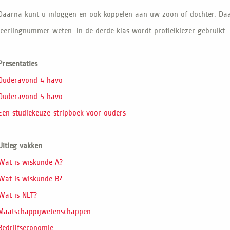
Daarna kunt u inloggen en ook koppelen aan uw zoon of dochter. Da
leerlingnummer weten. In de derde klas wordt profielkiezer gebruikt
Presentaties
Ouderavond 4 havo
Ouderavond 5 havo
Een studiekeuze-stripboek voor ouders
Uitleg vakken
Wat is wiskunde A?
Wat is wiskunde B?
Wat is NLT?
Maatschappijwetenschappen
Bedrijfseconomie