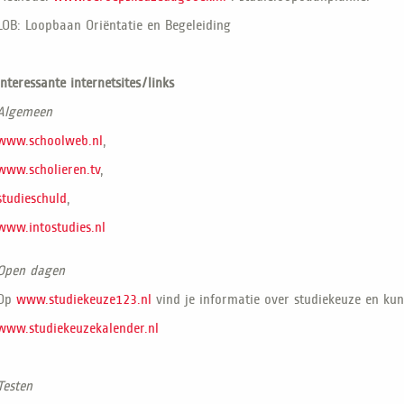
LOB: Loopbaan Oriëntatie en Begeleiding
Interessante internetsites/links
Algemeen
www.schoolweb.nl
,
www.scholieren.tv
,
studieschuld
,
www.intostudies.nl
Open dagen
Op
www.studiekeuze123.nl
vind je informatie over studiekeuze en ku
www.studiekeuzekalender.nl
Testen