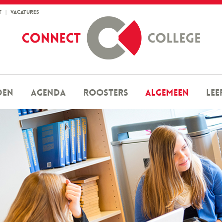
T
|
VACATURES
den
Agenda
Roosters
Algemeen
Lee