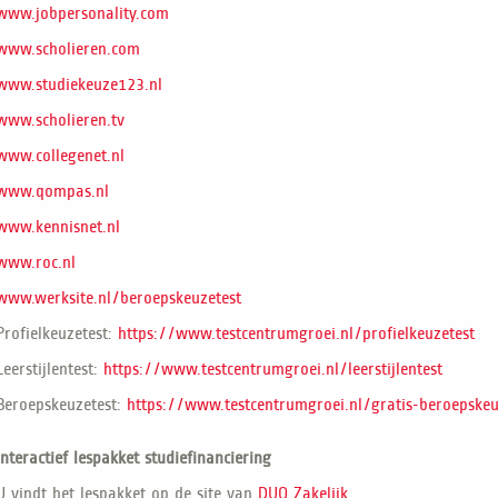
www.jobpersonality.com
www.scholieren.com
www.studiekeuze123.nl
www.scholieren.tv
www.collegenet.nl
www.qompas.nl
www.kennisnet.nl
www.roc.nl
www.werksite.nl/beroepskeuzetest
Profielkeuzetest:
https://www.testcentrum
groei.nl/profielkeuzetest
Leerstijlentest:
https://www.testcentrum
groei.nl/leerstijlentest
Beroepskeuzetest:
https://www.testcentrum
groei.nl/gratis-beroepske
Interactief lespakket studiefinanciering
U vindt het lespakket op de site van
DUO Zakelijk
.